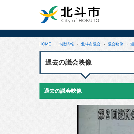
HOME
›
市政情報
›
北斗市議会
›
議会映像
›
過去の議会映像
過去の議会映像